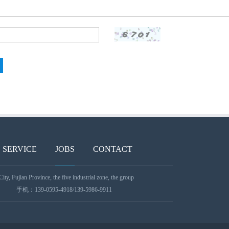
SERVICE
JOBS
CONTACT
, Fujian Province, the five industrial zone, the group
手机：139-0595-4918/139-5986-9911