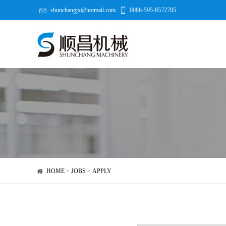
shunchangjx@hotmail.com
0086-595-8572785
HOME
>
JOBS
>
APPLY