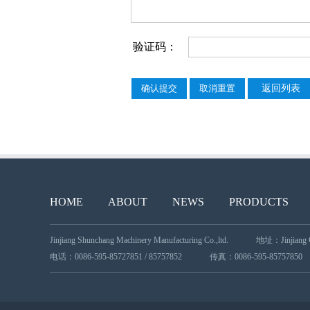
验证码：
返回列表
HOME
ABOUT
NEWS
PRODUCTS
Jinjiang Shunchang Machinery Manufacturing Co.,ltd.
地址：Jinjiang City
电话：0086-595-85727851 / 85757852
传真：0086-595-85757850